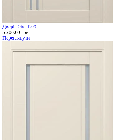
Двері Tetra T-09
5 200.00
грн
Переглянути