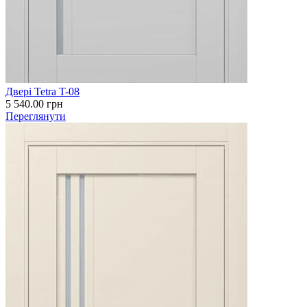
Двері Tetra T-08
5 540.00
грн
Переглянути