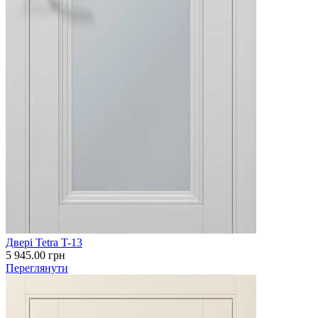
Двері Tetra T-13
5 945.00
грн
Переглянути