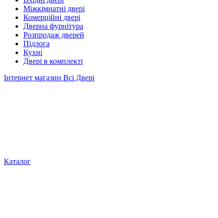
Міжкімнатні двері
Комерційні двері
Дверна фурнітура
Розпродаж дверей
Підлога
Кухні
Двері в комплекті
Інтернет магазин Всі Двері
Каталог