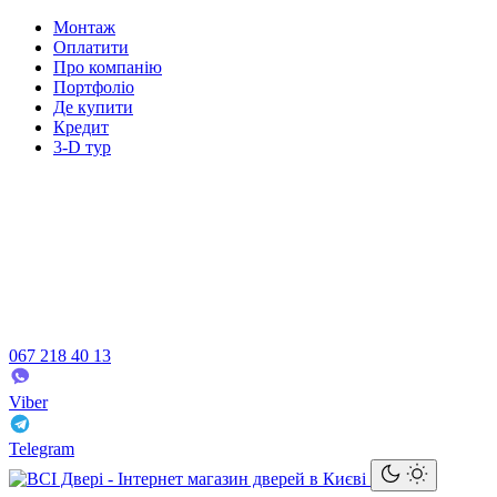
Монтаж
Оплатити
Про компанію
Портфоліо
Де купити
Кредит
3-D тур
067 218 40 13
Viber
Telegram