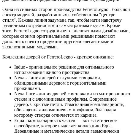
Одна из сильных сторон производства FerreroLegno - большой
спектр моделей, разработанных в собственном "центре
стиля". Каждая линия задумана так, чтобы идти навстречу
различным потребностям и самым разным вкусам. Кроме
того, FerreroLegno сотрудничает с внештатными дизайнерами,
которые своими оригинальными решениями помогают
дополнить спектр продукции другими элегантными и
эксклюзивными моделями.
Коллекции дверей от FerreroLegno - краткое описание:
Indue - оригинальное решение для оптимального
использования жилого пространства.
Nexa - линия дверей с глухими створками,
облицованными деревом с горизонтальными
прожилками.
Nexa Luce - линия дверей с вставками из матированного
стекла и с алюминиевым профилем. Современное
дерево. Скрытые петли. Изысканная компланарность,
обогащенная алюминиевым профилем, благодаря
которому створка отличается от карниза.
Equa - компланарность частей — вот эстетическое
своеобразие, которое выделяет коллекцию Equa.
Деревянные и металлические детали гармонически