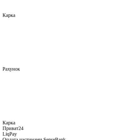
Карка
Рахунок
Карка
Приват24
LiqPay
Оплата частинами SenseBank