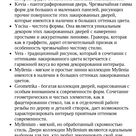
Kevia - пантографированная дверь. Чрезвычайная гамма
форм для больших и маленьких панелей, рисующих
прочие поверхности этих лакированных дверей,
которые имеются в наличии в больших оттенках цвета.
Yncisa - чистота формы. Она является уникальным
декором этих лакированных дверей с намеренно
простыми и аккуратными линиями. Гравюра, которая
как в граффити, дарит отличительный признак и
особенность чрезвычайно чистому стилю.
Vera - традиционный рисунок, который в сочетании с
оттенками лакированного цвета встречается с
гармонией вкуса во время декорирования интерьера.
Myllenia - мягкие и простые линии коллекции Myllenia
имеются в наличии в больших оттенках лакированных
цветов.
Geometrika - богатая коллекция дверей, нарисованная с
особым вниманием к современности форм. Сочетание
геометрических и чистых элементов, как в
фацетировании стекол, так и в отделочной работе
резьбы по дереву и деталей створок, дает возможность
характеризировать интерьер приятным оттенком
современности.
Myllenium - мягкий, но обработанный скромностью
стиль. Двери коллекции Myllenium являются идеальным
выбором для тех, кто любит декорировать свой дом