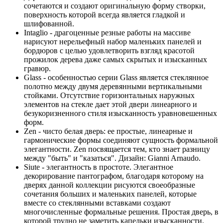
сочетаются и создают оригинальную форму створки,
поверхность которой всегда является гладкой и
шлифованной.
Intaglio - драгоценные резные работы на массиве
нарисуют нерельефный набор маленьких панелей и
бордюров с целью удовлетворить взгляд красотой
прожилок дерева даже самых скрытых и изысканных
гравюр.
Glass - особенностью серии Glass является стеклянное
полотно между двумя деревянными вертикальными
стойками. Отсутствие горизонтальных наружных
элементов на стекле дает этой двери линеарного и
безукоризненного стиля изысканность уравновешенных
форм.
Zen - чисто белая дверь: ее простые, линеарные и
гармонические формы соединяют сущность формальной
элегантности. Zen посвящается тем, кто знает разницу
между "быть" и "казаться". Дизайн: Gianni Arnaudo.
Siute - элегантность в простоте. Элегантное
декорирование пантографом, благодаря которому на
дверях данной коллекции рисуются своеобразные
сочетания больших и маленьких панелей, которые
вместе со стеклянными вставками создают
многочисленные формальные решения. Простая дверь, в
которой трудно не заметить капельки изысканности.