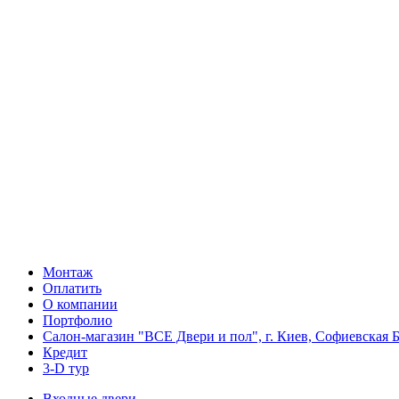
Монтаж
Оплатить
О компании
Портфолио
Салон-магазин "ВСЕ Двери и пол", г. Киев, Софиевская Б
Кредит
3-D тур
Входные двери