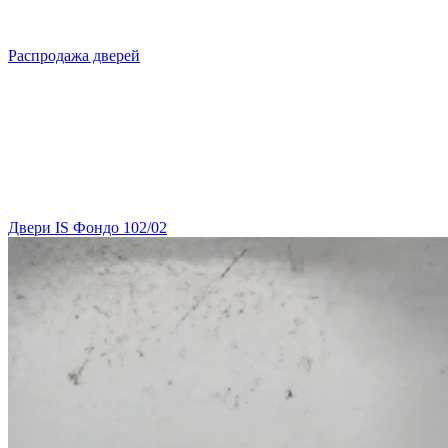
Распродажа дверей
Двери IS Фондо 102/02