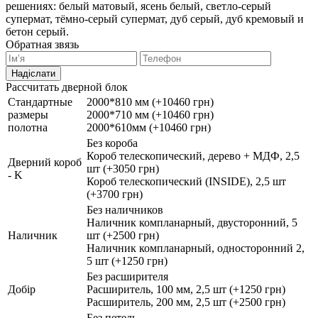
решениях: белый матовый, ясень белый, светло-серый
супермат, тёмно-серый супермат, дуб серый, дуб кремовый и
бетон серый.
Обратная звязь
Надіслати
Рассчитать дверной блок
Стандартные
2000*810 мм (+10460 грн)
размеры
2000*710 мм (+10460 грн)
полотна
2000*610мм (+10460 грн)
Без короба
Короб телескопический, дерево + МДФ, 2,5
Дверний короб
шт (+3050 грн)
- K
Короб телескопический (INSIDE), 2,5 шт
(+3700 грн)
Без наличников
Наличник компланарный, двусторонний, 5
Наличник
шт (+2500 грн)
Наличник компланарный, односторонний 2,
5 шт (+1250 грн)
Без расширителя
Добір
Расширитель, 100 мм, 2,5 шт (+1250 грн)
Расширитель, 200 мм, 2,5 шт (+2500 грн)
Без петель