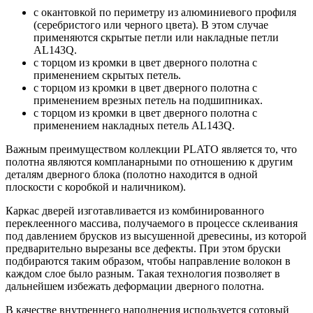
с окантовкой по периметру из алюминиевого профиля
(серебристого или черного цвета). В этом случае
применяются скрытые петли или накладные петли
AL143Q.
с торцом из кромки в цвет дверного полотна с
применением скрытых петель.
с торцом из кромки в цвет дверного полотна с
применением врезных петель на подшипниках.
с торцом из кромки в цвет дверного полотна с
применением накладных петель AL143Q.
Важным преимуществом коллекции PLATO является то, что
полотна являются компланарными по отношению к другим
деталям дверного блока (полотно находится в одной
плоскости с коробкой и наличником).
Каркас дверей изготавливается из комбинированного
переклеенного массива, получаемого в процессе склеивания
под давлением брусков из высушенной древесины, из которой
предварительно вырезаны все дефекты. При этом бруски
подбираются таким образом, чтобы направление волокон в
каждом слое было разным. Такая технология позволяет в
дальнейшем избежать деформации дверного полотна.
В качестве внутреннего наполнения используется сотовый