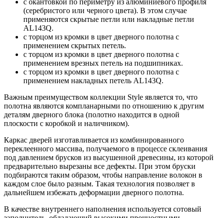
с окантовкой по периметру из алюминиевого профиля
(серебристого или черного цвета). В этом случае
применяются скрытые петли или накладные петли
AL143Q.
с торцом из кромки в цвет дверного полотна с
применением скрытых петель.
с торцом из кромки в цвет дверного полотна с
применением врезных петель на подшипниках.
с торцом из кромки в цвет дверного полотна с
применением накладных петель AL143Q.
Важным преимуществом коллекции Style является то, что
полотна являются компланарными по отношению к другим
деталям дверного блока (полотно находится в одной
плоскости с коробкой и наличником).
Каркас дверей изготавливается из комбинированного
переклеенного массива, получаемого в процессе склеивания
под давлением брусков из высушенной древесины, из которой
предварительно вырезаны все дефекты. При этом бруски
подбираются таким образом, чтобы направление волокон в
каждом слое было разным. Такая технология позволяет в
дальнейшем избежать деформации дверного полотна.
В качестве внутреннего наполнения используется сотовый
заполнитель, обладающий высокими прочностными