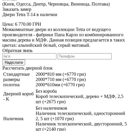
(Киев, Одесса, Днепр, Черновцы, Винница, Полтава)
Заказать замер
Двери Tetra T-14 в наличии
Цена:
6 770.00
ГРН
Межкомнатные двери из коллекции Tetra от ведущего
производителя - фабрики Папа Карло из комбинированного
масива дерева и МДФ. Данная позиция предлагается в таких
цветах: альпийский белый, серый матовый.
Обратная звязь
Надіслати
Рассчитать дверной блок
Стандартные
2000*810 мм (+6770 грн)
размеры
2000*710 мм (+6770 грн)
полотна
2000*610мм (+6770 грн)
Без короба
Дверний короб
Короб телескопический, дерево + МДФ, 2,5
- K
шт (+2675 грн)
Без наличников
Наличник телескопический, односторонний
Наличник
2, 5 шт (+1070 грн)
Наличник телескопический, двусторонний, 5
шт (+2140 грн)