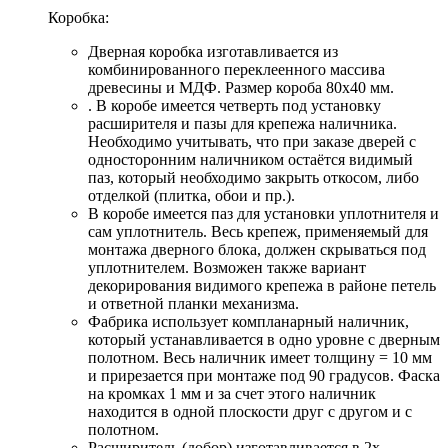
Коробка:
Дверная коробка изготавливается из
комбинированного переклеенного массива
древесины и МДФ. Размер короба 80х40 мм.
. В коробе имеется четверть под установку
расширителя и пазы для крепежа наличника.
Необходимо учитывать, что при заказе дверей с
односторонним наличником остаётся видимый
паз, который необходимо закрыть откосом, либо
отделкой (плитка, обои и пр.).
В коробе имеется паз для установки уплотнителя и
сам уплотнитель. Весь крепеж, применяемый для
монтажа дверного блока, должен скрываться под
уплотнителем. Возможен также вариант
декорирования видимого крепежа в районе петель
и ответной планки механизма.
Фабрика использует компланарный наличник,
который устанавливается в одно уровне с дверным
полотном. Весь наличник имеет толщину = 10 мм
и прирезается при монтаже под 90 градусов. Фаска
на кромках 1 мм и за счет этого наличник
находится в одной плоскости друг с другом и с
полотном.
Расширитель (добор) изготавливается в 2х