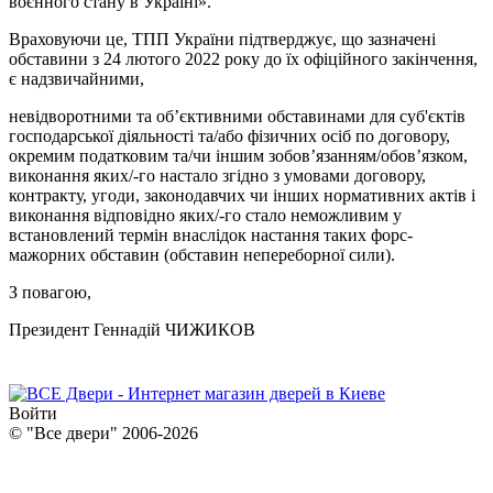
воєнного стану в Україні».
Враховуючи це, ТПП України підтверджує, що зазначені
обставини з 24 лютого 2022 року до їх офіційного закінчення,
є надзвичайними,
невідворотними та об’єктивними обставинами для суб'єктів
господарської діяльності та/або фізичних осіб по договору,
окремим податковим та/чи іншим зобов’язанням/обов’язком,
виконання яких/-го настало згідно з умовами договору,
контракту, угоди, законодавчих чи інших нормативних актів і
виконання відповідно яких/-го стало неможливим у
встановлений термін внаслідок настання таких форс-
мажорних обставин (обставин непереборної сили).
З повагою,
Президент Геннадій ЧИЖИКОВ
Войти
© "Все двери" 2006-2026