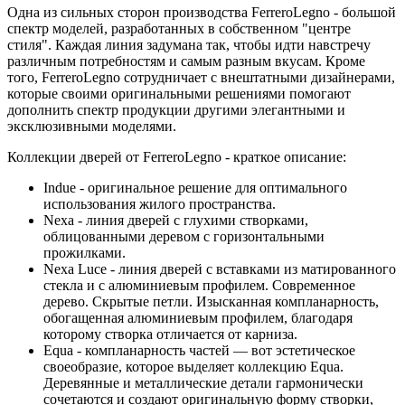
Одна из сильных сторон производства FerreroLegno - большой
спектр моделей, разработанных в собственном "центре
стиля". Каждая линия задумана так, чтобы идти навстречу
различным потребностям и самым разным вкусам. Кроме
того, FerreroLegno сотрудничает с внештатными дизайнерами,
которые своими оригинальными решениями помогают
дополнить спектр продукции другими элегантными и
эксклюзивными моделями.
Коллекции дверей от FerreroLegno - краткое описание:
Indue - оригинальное решение для оптимального
использования жилого пространства.
Nexa - линия дверей с глухими створками,
облицованными деревом с горизонтальными
прожилками.
Nexa Luce - линия дверей с вставками из матированного
стекла и с алюминиевым профилем. Современное
дерево. Скрытые петли. Изысканная компланарность,
обогащенная алюминиевым профилем, благодаря
которому створка отличается от карниза.
Equa - компланарность частей — вот эстетическое
своеобразие, которое выделяет коллекцию Equa.
Деревянные и металлические детали гармонически
сочетаются и создают оригинальную форму створки,