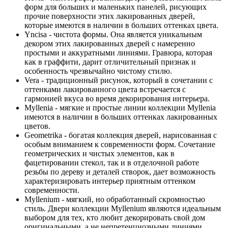
форм для больших и маленьких панелей, рисующих
прочие поверхности этих лакированных дверей,
которые имеются в наличии в больших оттенках цвета.
Yncisa - чистота формы. Она является уникальным
декором этих лакированных дверей с намеренно
простыми и аккуратными линиями. Гравюра, которая
как в граффити, дарит отличительный признак и
особенность чрезвычайно чистому стилю.
Vera - традиционный рисунок, который в сочетании с
оттенками лакированного цвета встречается с
гармонией вкуса во время декорирования интерьера.
Myllenia - мягкие и простые линии коллекции Myllenia
имеются в наличии в больших оттенках лакированных
цветов.
Geometrika - богатая коллекция дверей, нарисованная с
особым вниманием к современности форм. Сочетание
геометрических и чистых элементов, как в
фацетировании стекол, так и в отделочной работе
резьбы по дереву и деталей створок, дает возможность
характеризировать интерьер приятным оттенком
современности.
Myllenium - мягкий, но обработанный скромностью
стиль. Двери коллекции Myllenium являются идеальным
выбором для тех, кто любит декорировать свой дом
оригинальными, а не непретенциозными линиями.