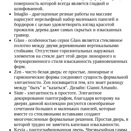
поверхность которой всегда является гладкой и
шлифованной.
Intaglio - драгоценные резные работы на массиве
нарисуют нерельефный набор маленьких панелей и
бордюров с целью удовлетворить взгляд красотой
прожилок дерева даже самых скрытых и изысканных
гравюр.
Glass - особенностью серии Glass является стеклянное
полотно между двумя деревянными вертикальными
стойками. Отсутствие горизонтальных наружных
элементов на стекле дает этой двери линеарного и
безукоризненного стиля изысканность уравновешенных
форм.
Zen - чисто белая дверь: ее простые, линеарные и
гармонические формы соединяют сущность формальной
элегантности. Zen посвящается тем, кто знает разницу
между "быть" и "казаться". Дизайн: Gianni Arnaudo.
Siute - элегантность в простоте. Элегантное
декорирование пантографом, благодаря которому на
дверях данной коллекции рисуются своеобразные
сочетания больших и маленьких панелей, которые
вместе со стеклянными вставками создают
многочисленные формальные решения. Простая дверь, в
которой трудно не заметить капельки изысканности.
Kevia - пантографированная дверь. Чрезвычайная гамма