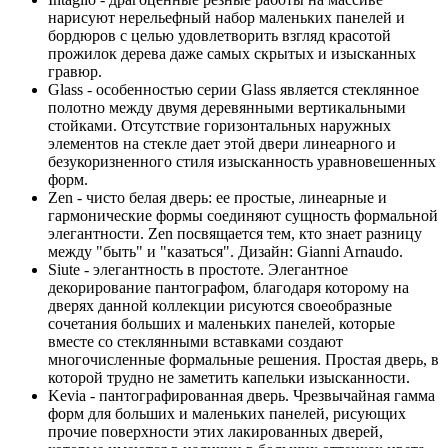
нарисуют нерельефный набор маленьких панелей и
бордюров с целью удовлетворить взгляд красотой
прожилок дерева даже самых скрытых и изысканных
гравюр.
Glass - особенностью серии Glass является стеклянное
полотно между двумя деревянными вертикальными
стойками. Отсутствие горизонтальных наружных
элементов на стекле дает этой двери линеарного и
безукоризненного стиля изысканность уравновешенных
форм.
Zen - чисто белая дверь: ее простые, линеарные и
гармонические формы соединяют сущность формальной
элегантности. Zen посвящается тем, кто знает разницу
между "быть" и "казаться". Дизайн: Gianni Arnaudo.
Siute - элегантность в простоте. Элегантное
декорирование пантографом, благодаря которому на
дверях данной коллекции рисуются своеобразные
сочетания больших и маленьких панелей, которые
вместе со стеклянными вставками создают
многочисленные формальные решения. Простая дверь, в
которой трудно не заметить капельки изысканности.
Kevia - пантографированная дверь. Чрезвычайная гамма
форм для больших и маленьких панелей, рисующих
прочие поверхности этих лакированных дверей,