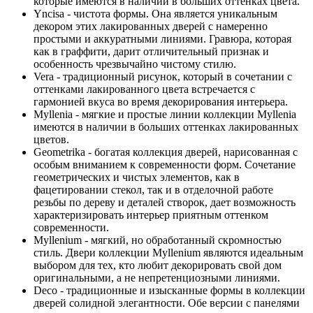
которые имеются в наличии в больших оттенках цвета.
Yncisa - чистота формы. Она является уникальным
декором этих лакированных дверей с намеренно
простыми и аккуратными линиями. Гравюра, которая
как в граффити, дарит отличительный признак и
особенность чрезвычайно чистому стилю.
Vera - традиционный рисунок, который в сочетании с
оттенками лакированного цвета встречается с
гармонией вкуса во время декорирования интерьера.
Myllenia - мягкие и простые линии коллекции Myllenia
имеются в наличии в больших оттенках лакированных
цветов.
Geometrika - богатая коллекция дверей, нарисованная с
особым вниманием к современности форм. Сочетание
геометрических и чистых элементов, как в
фацетировании стекол, так и в отделочной работе
резьбы по дереву и деталей створок, дает возможность
характеризировать интерьер приятным оттенком
современности.
Myllenium - мягкий, но обработанный скромностью
стиль. Двери коллекции Myllenium являются идеальным
выбором для тех, кто любит декорировать свой дом
оригинальными, а не непретенциозными линиями.
Deco - традиционные и изысканные формы в коллекции
дверей солидной элегантности. Обе версии с панелями