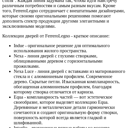
стиля". Каждая линия задумана так, чтобы идти навстречу
различным потребностям и самым разным вкусам. Кроме
того, FerreroLegno сотрудничает с внештатными дизайнерами,
которые своими оригинальными решениями помогают
дополнить спектр продукции другими элегантными и
эксклюзивными моделями.
Коллекции дверей от FerreroLegno - краткое описание:
Indue - оригинальное решение для оптимального
использования жилого пространства.
Nexa - линия дверей с глухими створками,
облицованными деревом с горизонтальными
прожилками.
Nexa Luce - линия дверей с вставками из матированного
стекла и с алюминиевым профилем. Современное
дерево. Скрытые петли. Изысканная компланарность,
обогащенная алюминиевым профилем, благодаря
которому створка отличается от карниза.
Equa - компланарность частей — вот эстетическое
своеобразие, которое выделяет коллекцию Equa.
Деревянные и металлические детали гармонически
сочетаются и создают оригинальную форму створки,
поверхность которой всегда является гладкой и
шлифованной.
Intaglio - драгоценные резные работы на массиве