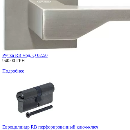
Ручка RB мод. Q 02.50
940.00
ГРН
Подробнее
Евроцилиндр RB перфорированный ключ-ключ