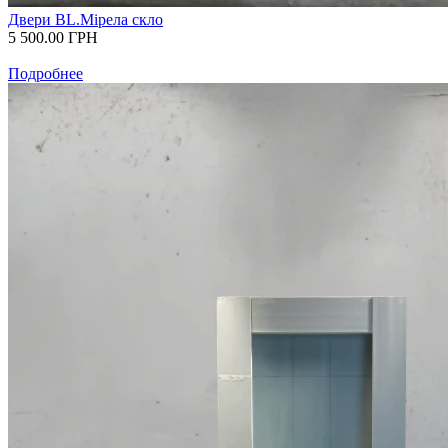
Двери BL.Мірела скло
5 500.00
ГРН
Подробнее