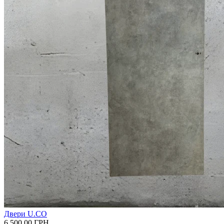
Двери U.СО
6 500.00
ГРН