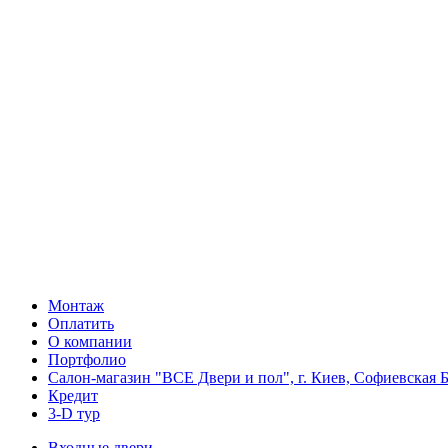
Монтаж
Оплатить
О компании
Портфолио
Салон-магазин "ВСЕ Двери и пол", г. Киев, Софиевская Б
Кредит
3-D тур
Входные двери