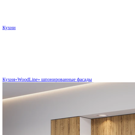
Кухни
Кухня«WoodLine» шпонированные фасады