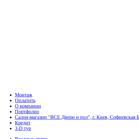
Монтаж
Оплатить
О компании
Портфолио
Салон-магазин "ВСЕ Двери и пол", г. Киев, Софиевская Б
Кредит
3-D тур
Входные двери