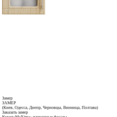
Замер
ЗАМЕР
(Киев, Одесса, Днепр, Черновцы, Винница, Полтава)
Заказать замер
Кухня«MaXima» пленочные фасады