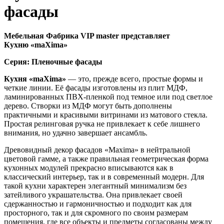
фасады
Мебельная Фабрика VIP master представляет
Кухню
«maXima»
Серия: Пленочные фасады
Кухня «maXima»
— это, прежде всего, простые формы и
четкие линии. Её фасады изготовлены из плит МДФ,
ламинированных ПВХ-пленкой под темное или под светлое
дерево. Створки из МДФ могут быть дополнены
практичными и красивыми витринами из матового стекла.
Простая релинговая ручка не привлекает к себе лишнего
внимания, но удачно завершает ансамбль.
Древовидный декор фасадов «Maxima» в нейтральной
цветовой гамме, а также правильная геометрическая форма
кухонных модулей прекрасно вписываются как в
классический интерьер, так и в современный модерн. Для
такой кухни характерен элегантный минимализм без
затейливого украшательства. Она привлекает своей
сдержанностью и гармоничностью и подходит как для
просторного, так и для скромного по своим размерам
помещения, где все объекты и предметы согласованы между