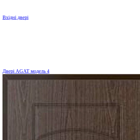
Вхідні двері
Двері AGAT модель 4