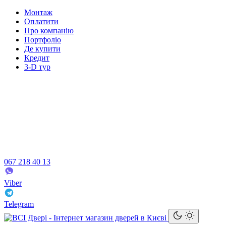
Монтаж
Оплатити
Про компанію
Портфоліо
Де купити
Кредит
3-D тур
067 218 40 13
Viber
Telegram