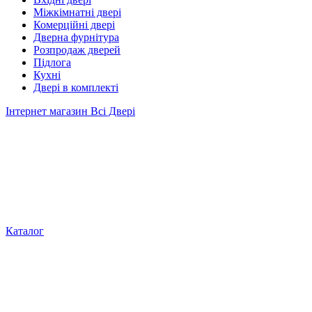
Міжкімнатні двері
Комерційні двері
Дверна фурнітура
Розпродаж дверей
Підлога
Кухні
Двері в комплекті
Інтернет магазин Всі Двері
Каталог