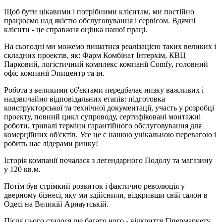
Щоб бути цікавими і потрібними клієнтам, ми постійно
працюємо над якістю обслуговування і сервісом. Вдячні
клієнти - це справжня оцінка нашої праці.
На сьогодні ми можемо пишатися реалізацією таких великих і
складних проектів, як: Фарм Комбінат Інтерхім, КВЦ
Парковий, логістичний комплекс компанії Comfy, головний
офіс компанії Эпицентр та ін.
Робота з великими об'єктами передбачає низку важливих і
надзвичайно відповідальних етапів: підготовка
конструкторської та технічної документації, участь у розробці
проекту, повний цикл супроводу, сертифіковані монтажні
роботи, тривалі терміни гарантійного обслуговування для
комерційних об'єктів. Усе це є нашою унікальною перевагою і
робить нас лідерами ринку!
Історія компанії почалася з легендарного Подолу та магазину
у 120 кв.м.
Потім був стрімкий розвиток і фактично революція у
дверному бізнесі, яку ми здійснили, відкривши свій салон в
Одесі на Великій Арнаутській.
Після цього сталося ще багато чого - відкриття Гіпермаркету