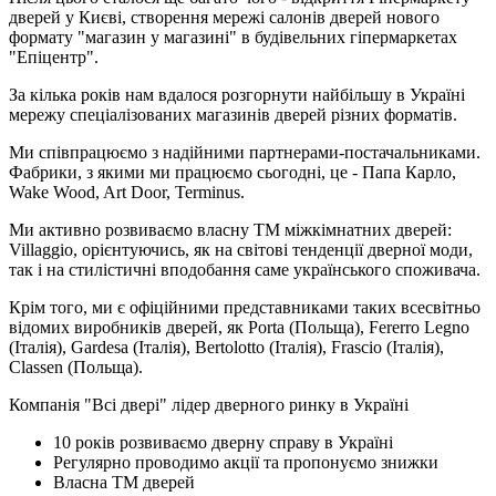
дверей у Києві, створення мережі салонів дверей нового
формату "магазин у магазині" в будівельних гіпермаркетах
"Епіцентр".
За кілька років нам вдалося розгорнути найбільшу в Україні
мережу спеціалізованих магазинів дверей різних форматів.
Ми співпрацюємо з надійними партнерами-постачальниками.
Фабрики, з якими ми працюємо сьогодні, це - Папа Карло,
Wake Wood, Art Door, Terminus.
Ми активно розвиваємо власну ТМ міжкімнатних дверей:
Villaggio, орієнтуючись, як на світові тенденції дверної моди,
так і на стилістичні вподобання саме українського споживача.
Крім того, ми є офіційними представниками таких всесвітньо
відомих виробників дверей, як Porta (Польща), Fererro Legno
(Італія), Gardesa (Італія), Bertolotto (Італія), Frascio (Італія),
Classen (Польща).
Компанія "Всі двері" лідер дверного ринку в Україні
10 років розвиваємо дверну справу в Україні
Регулярно проводимо акції та пропонуємо знижки
Власна ТМ дверей