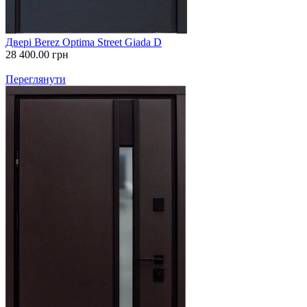
Двері Berez Optima Street Giada D
28 400.00
грн
Переглянути