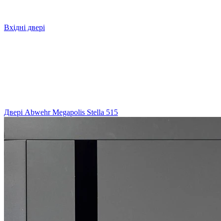
Вхідні двері
Двері Abwehr Megapolis Stella 515