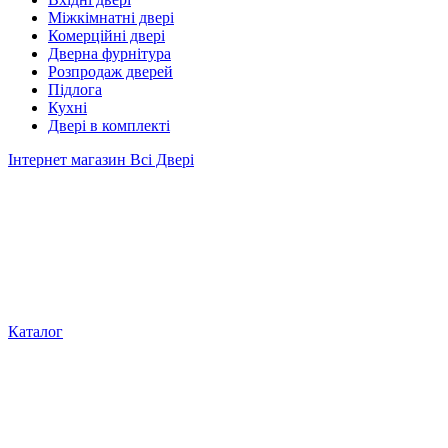
Міжкімнатні двері
Комерційні двері
Дверна фурнітура
Розпродаж дверей
Підлога
Кухні
Двері в комплекті
Інтернет магазин Всі Двері
Каталог