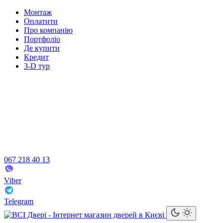
Монтаж
Оплатити
Про компанію
Портфоліо
Де купити
Кредит
3-D тур
067 218 40 13
Viber
Telegram