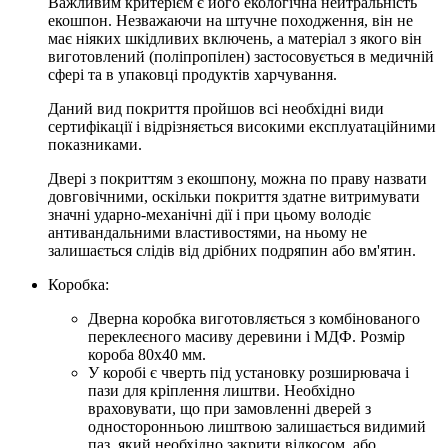
Важливим критерієм є його екологічна нейтральність
екошпон. Незважаючи на штучне походження, він не
має ніяких шкідливих включень, а матеріал з якого він
виготовлений (поліпропілен) застосовується в медичній
сфері та в упаковці продуктів харчування.
Даний вид покриття пройшов всі необхідні види
сертифікації і відрізняється високими експлуатаційними
показниками.
Двері з покриттям з екошпону, можна по праву назвати
довговічними, оскільки покриття здатне витримувати
значні ударно-механічні дії і при цьому володіє
антивандальними властивостями, на ньому не
залишається слідів від дрібних подряпин або вм'ятин.
Коробка:
Дверна коробка виготовляється з комбінованого
переклеєного масиву деревини і МДФ. Розмір
короба 80х40 мм.
У коробі є чверть під установку розширювача і
пази для кріплення лиштви. Необхідно
враховувати, що при замовленні дверей з
односторонньою лиштвою залишається видимий
паз, який необхідно закрити відкосом, або