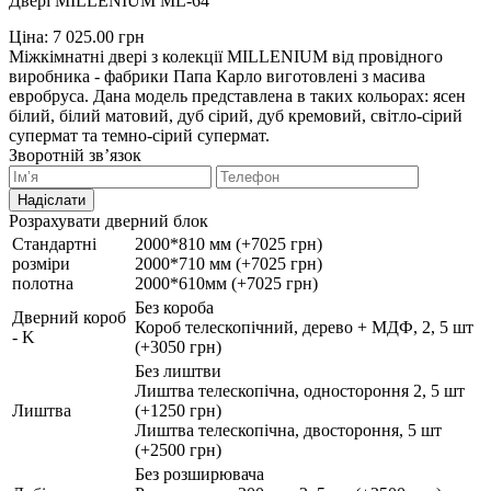
Двері MILLENIUM ML-64
Ціна:
7 025.00
грн
Міжкімнатні двері з колекції MILLENIUM від провідного
виробника - фабрики Папа Карло виготовлені з масива
евробруса. Дана модель представлена в таких кольорах: ясен
білий, білий матовий, дуб сірий, дуб кремовий, світло-сірий
супермат та темно-сірий супермат.
Зворотній зв’язок
Надіслати
Розрахувати дверний блок
Стандартні
2000*810 мм (+7025 грн)
розміри
2000*710 мм (+7025 грн)
полотна
2000*610мм (+7025 грн)
Без короба
Дверний короб
Короб телескопічний, дерево + МДФ, 2, 5 шт
- K
(+3050 грн)
Без лиштви
Лиштва телескопічна, одностороння 2, 5 шт
Лиштва
(+1250 грн)
Лиштва телескопічна, двостороння, 5 шт
(+2500 грн)
Без розширювача