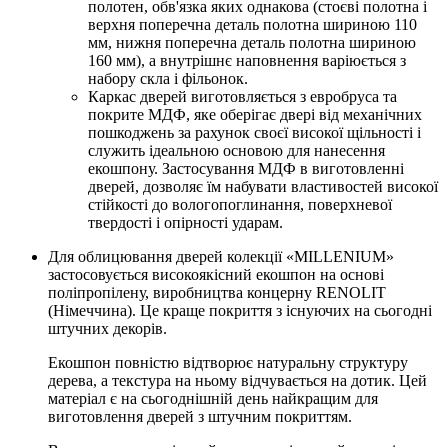
полотен, обв'язка яких однакова (стоєві полотна і
верхня поперечна деталь полотна шириною 110
мм, нижня поперечна деталь полотна шириною
160 мм), а внутрішнє наповнення варіюється з
набору скла і фільонок.
Каркас дверей виготовляється з евробруса та
покрите МДФ, яке оберігає двері від механічних
пошкоджень за рахунок своєї високої щільності і
служить ідеальною основою для нанесення
екошпону. Застосування МДФ в виготовленні
дверей, дозволяє їм набувати властивостей високої
стійкості до вологопоглинання, поверхневої
твердості і опірності ударам.
Для облицювання дверей колекції «MILLENIUM»
застосовується високоякісний екошпон на основі
поліпропілену, виробництва концерну RENOLIT
(Німеччина). Це краще покриття з існуючих на сьогодні
штучних декорів.
Екошпон повністю відтворює натуральну структуру
дерева, а текстура на ньому відчувається на дотик. Цей
матеріал є на сьогоднішній день найкращим для
виготовлення дверей з штучним покриттям.