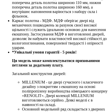
поперечна деталь полотна шириною 110 мм, нижня
поперечна деталь полотна шириною 160 мм), а
внутрішнє наповнення варіюється з набору скла і
фільонок.
Каркас полотна - МДФ. МДФ оберігає двері від
механічних пошкоджень за рахунок своєї високої
щільності і служить ідеальною основою для нанесення
екошпону. Застосування МДФ в виготовленні дверей,
дозволяє їм набувати властивостей високої стійкості до
вологопоглинання, поверхневої твердості і опірності
ударам.
*Унікальні умови гарантії - 5 років!
Ця модель може комплектуватися прихованими
петлями за додаткову плату.
Загальний конструктив дверей:
MILLENIUM - це двері сучасного і класичного
дизайну з покриттям з екошпону на основі
поліпропілену виробництва німецького концерну
«RENOLIT». Двері колекції MILLENIUM
виготовляються серійно. Деякі моделі є в
наявності на складі.
Основний модельний ряд складається з дверних