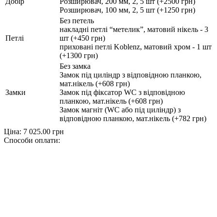
Добір
Розширювач, 200 мм, 2, 5 шт (+2500 грн)
Розширювач, 100 мм, 2, 5 шт (+1250 грн)
Без петель
накладні петлі “метелик”, матовий нікель - 3
Петлі
шт (+450 грн)
приховані петлі Koblenz, матовий хром - 1 шт
(+1300 грн)
Без замка
Замок під циліндр з відповідною планкою,
мат.нікель (+608 грн)
Замки
Замок під фіксатор WC з відповідною
планкою, мат.нікель (+608 грн)
Замок магніт (WC або під циліндр) з
відповідною планкою, мат.нікель (+782 грн)
Ціна:
7 025.00
грн
Способи оплати: