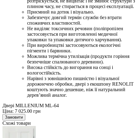
розтріскується, не вицвітає і не змінює структури з
плином часу, не стирається в процесі експлуатації.
Приємний на дотик і візуально.
Забезпечує довгий термін служби без втрати
споживчих властивостей.
Не виділяє токсичних речовин (поліпропілен
застосовується при виготовленні медичної
упаковки та упаковки дитячого харчування).
При виробництві застосовуються екологічні
пігменти і барвники.
Можлива термічна утилізація (продукти горіння
безпечніше спалюваного деревини).
Висока стійкість до вигорання на сонці і
вологостійкість.
Нарівні з зовнішнією пишністю і візуальної
дорожнечею обробки, двері з екошпону RENOLIT
коштують значно дешевше, ніж її натуральний
дерев’яний аналог.
Двері MILLENIUM ML-64
Ціна:
7 025.00
грн
Замовити
Схожі товари