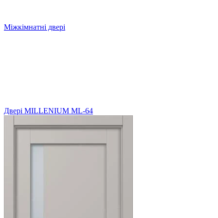
Міжкімнатні двері
Двері MILLENIUM ML-64