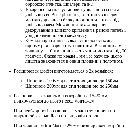
обробкою (плитка, шпалери та ін.).
У коробі є паз для установки ущільнювача і сам
ущільнювач. Все кріплення, застосовуване для
монтажу дверного блоку повинно ховатися під
ущільнювачем. Можливий також варіант
декорування видимого кріплення в районі петель і
у відповідній планці механізму.
Компланарна лиштва, яка встановлюєтьсяна
одному рівні з дверним полотном. Вся лиштва має
товщину = 10 мм і прирізається при монтажі під 90
градусів. Фаска по краям 1 мм і за рахунок цього
лиштва знаходиться в одній площині з полотном.
Розширювач (добір) виготовляється в 2х розмірах:
Шириною 100мм для стін товщиною до 150мм
Шириною 200мм для стін товщиною до 250мм
Розширювач заходить в паз короби на 15-20 мм, і
прикручується до нього перед монтажем.
При необхідності розширювач можна зменшити по
ширині обрізаючи його по лицьовій стороні.
При товщині стіни більше 250мм розширювач потрібно