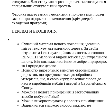
стикувати. Для стикування розширювача застосовується
спеціальний стикувальний профіль.
Фабрика врізає замки і механізми в полотна при подачі
заявки при оформленні замовлення (крім дверей
складської програми).
ПЕРЕВАГИ ЕКОШПОНУ:
Сучасний матеріал нового покоління, ідеально
імітує текстуру натурального дерева. За своїм
візуальним і експлуатаційними якостями екошпон
RENOLIT мало чим відрізняється від натурального
шпону. Він виглядає настільки ж добре і природно,
як і природне дерево.
Повністю задовольняє вимогам європейських
директив, що пред'являються до обробних
матеріалів, що, в свою чергу, пояснює любов до
нього виробників меблів і дверей з Європейського
Союзу.
Можлива вологе прибирання із застосуванням
засобів побутової хімії.
Можна використовувати у вологих приміщеннях.
Відрізняється високою зносостійкістю, не