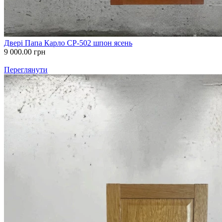
Двері Папа Карло СP-502 шпон ясень
9 000.00
грн
Переглянути