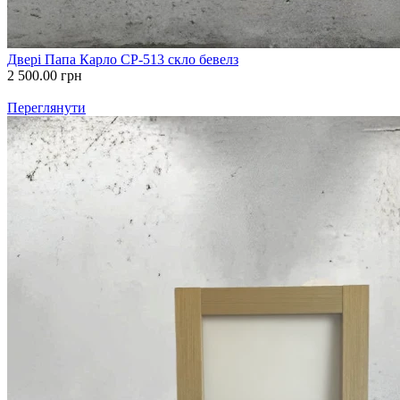
Двері Папа Карло СP-513 скло бевелз
2 500.00
грн
Переглянути