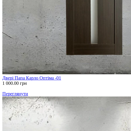
Двері Папа Карло Оптіма -01
1 000.00
грн
Переглянути