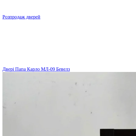
Розпродаж дверей
Двері Папа Карло МЛ-09 Бевелз