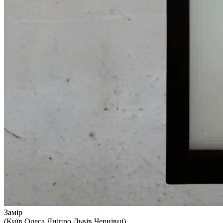
Замір
(Київ,Одеса,Дніпро,Львів,Чернівці)