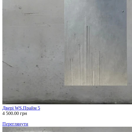
Двері WS.Прайм 5
4 500.00
грн
Переглянути