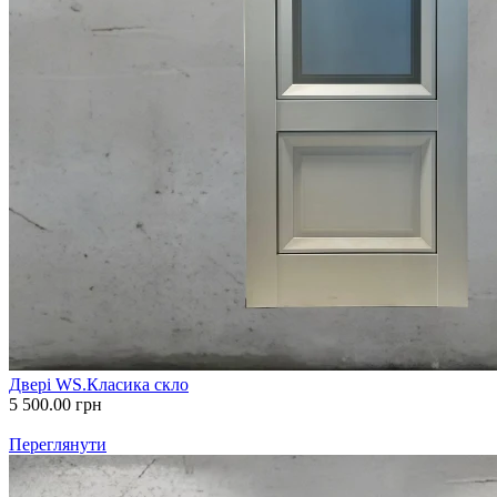
Двері WS.Класика скло
5 500.00
грн
Переглянути