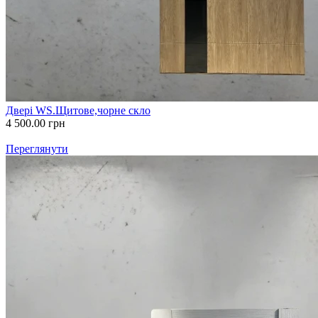
Двері WS.Щитове,чорне скло
4 500.00
грн
Переглянути