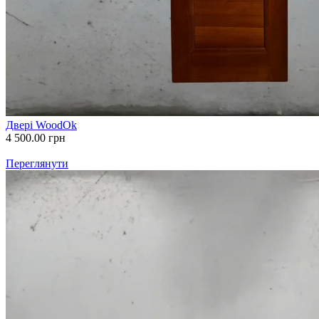
Двері WoodOk
4 500.00
грн
Переглянути