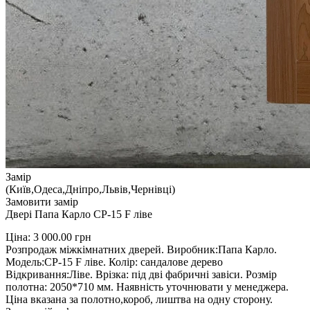
Замір
(Київ,Одеса,Дніпро,Львів,Чернівці)
Замовити замір
Двері Папа Карло СP-15 F ліве
Ціна:
3 000.00
грн
Розпродаж міжкімнатних дверей. Виробник:Папа Карло.
Модель:СP-15 F ліве. Колір: сандалове дерево
Відкривання:Ліве. Врізка: під дві фабричні завіси. Розмір
полотна: 2050*710 мм. Наявність уточнювати у менеджера.
Ціна вказана за полотно,короб, лиштва на одну сторону.