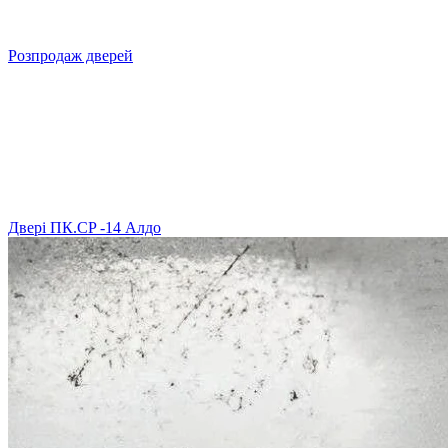
Розпродаж дверей
Двері ПК.CP -14 Алдо