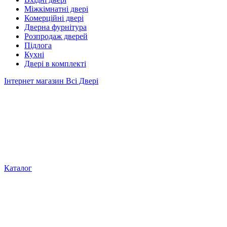
Міжкімнатні двері
Комерційні двері
Дверна фурнітура
Розпродаж дверей
Підлога
Кухні
Двері в комплекті
Інтернет магазин Всі Двері
Каталог