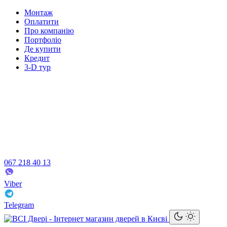
Монтаж
Оплатити
Про компанію
Портфоліо
Де купити
Кредит
3-D тур
067 218 40 13
Viber
Telegram