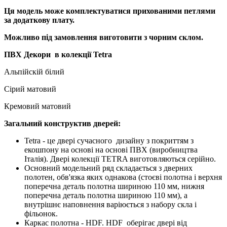
Ця модель може комплектуватися прихованими петлями
за додаткову плату.
Можливо під замовлення виготовити з чорним склом.
ПВХ Декори в колекції Tetra
Альпійскій білий
Сірий матовий
Кремовий матовий
Загальний конструктив дверей:
Tetra - це двері сучасного дизайну з покриттям з
екошпону на основі на основі ПВХ (виробництва
Італія). Двері колекції TETRA виготовляються серійно.
Основний модельний ряд складається з дверних
полотен, обв'язка яких однакова (стоєві полотна і верхня
поперечна деталь полотна шириною 110 мм, нижня
поперечна деталь полотна шириною 110 мм), а
внутрішнє наповнення варіюється з набору скла і
фільонок.
Каркас полотна - HDF. HDF оберігає двері від