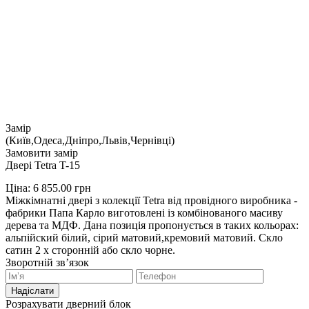
Замір
(Київ,Одеса,Дніпро,Львів,Чернівці)
Замовити замір
Двері Tetra T-15
Ціна:
6 855.00
грн
Міжкімнатні двері з колекції Tetra від провідного виробника -
фабрики Папа Карло виготовлені із комбінованого масиву
дерева та МДФ. Дана позиція пропонується в таких кольорах:
альпійский білий, сірий матовий,кремовий матовий. Скло
сатин 2 х сторонній або скло чорне.
Зворотній зв’язок
Надіслати
Розрахувати дверний блок