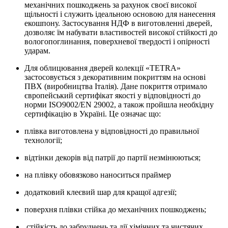
механічних пошкоджень за рахунок своєї високої
щільності і служить ідеальною основою для нанесення
екошпону. Застосування НДФ в виготовленні дверей,
дозволяє їм набувати властивостей високої стійкості до
вологопоглинання, поверхневої твердості і опірності
ударам.
Для облицювання дверей колекції «TETRA»
застосовується з декоративним покриттям на основі
ПВХ (виробництва Італія). Дане покриття отримало
європейський сертифікат якості у відповідності до
норми ISO9002/EN 29002, а також пройшла необхідну
сертифікацію в Україні. Це означає що:
плівка виготовлена у відповідності до правильної
технології;
відтінки декорів від патрії до партії незмінюються;
на плівку обовязково наноситься праймер
додатковий клеєвий шар для кращої адгезії;
поверхня плівки стійка до механічних пошкоджень;
стійкість до забруднень та дії хімічних та чистячих