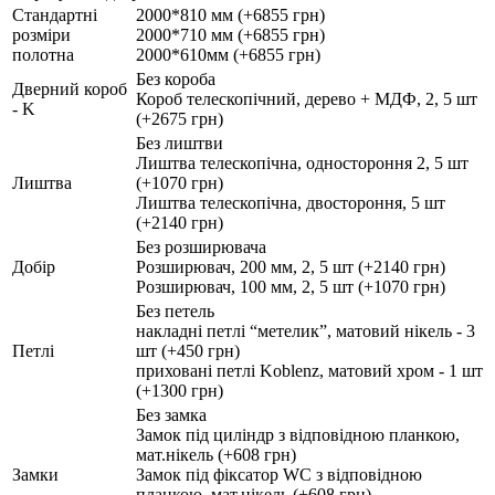
Стандартні
2000*810 мм (+6855 грн)
розміри
2000*710 мм (+6855 грн)
полотна
2000*610мм (+6855 грн)
Без короба
Дверний короб
Короб телескопічний, дерево + МДФ, 2, 5 шт
- K
(+2675 грн)
Без лиштви
Лиштва телескопічна, одностороння 2, 5 шт
Лиштва
(+1070 грн)
Лиштва телескопічна, двостороння, 5 шт
(+2140 грн)
Без розширювача
Добір
Розширювач, 200 мм, 2, 5 шт (+2140 грн)
Розширювач, 100 мм, 2, 5 шт (+1070 грн)
Без петель
накладні петлі “метелик”, матовий нікель - 3
Петлі
шт (+450 грн)
приховані петлі Koblenz, матовий хром - 1 шт
(+1300 грн)
Без замка
Замок під циліндр з відповідною планкою,
мат.нікель (+608 грн)
Замки
Замок під фіксатор WC з відповідною
планкою, мат.нікель (+608 грн)