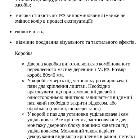
засобів;
висока стійкість до УФ випромінювання (майже не
змінює колір в процесі експлуатації);
екологічність;
відмінне поєднання візуального та тактильного ефектів.
Коробка
Дверна коробка виготовляється з комбінованого
переклеєного масиву деревини і МДФ. Розмір
короба 80х40 мм.
У коробі є чверть під установку розширювача і
пази для кріплення лиштви. Необхідно
враховувати, що при замовленні дверей з
односторонньою лиштвою залишається видимий
паз, який необхідно закрити відкосом, або
обробкою (плитка, шпалери та ін.).
У коробі є паз для установки ущільнювача і сам
ущільнювач. Все кріплення, застосовуване для
монтажу дверного блоку повинно ховатися під
ущільнювачем. Можливий також варіант
декорування видимого кріплення в районі петель і