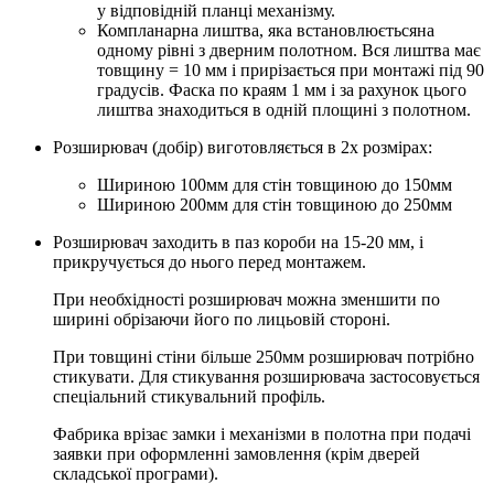
у відповідній планці механізму.
Компланарна лиштва, яка встановлюєтьсяна
одному рівні з дверним полотном. Вся лиштва має
товщину = 10 мм і прирізається при монтажі під 90
градусів. Фаска по краям 1 мм і за рахунок цього
лиштва знаходиться в одній площині з полотном.
Розширювач (добір) виготовляється в 2х розмірах:
Шириною 100мм для стін товщиною до 150мм
Шириною 200мм для стін товщиною до 250мм
Розширювач заходить в паз короби на 15-20 мм, і
прикручується до нього перед монтажем.
При необхідності розширювач можна зменшити по
ширині обрізаючи його по лицьовій стороні.
При товщині стіни більше 250мм розширювач потрібно
стикувати. Для стикування розширювача застосовується
спеціальний стикувальний профіль.
Фабрика врізає замки і механізми в полотна при подачі
заявки при оформленні замовлення (крім дверей
складської програми).