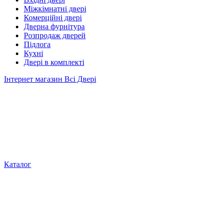
Міжкімнатні двері
Комерційні двері
Дверна фурнітура
Розпродаж дверей
Підлога
Кухні
Двері в комплекті
Інтернет магазин Всі Двері
Каталог