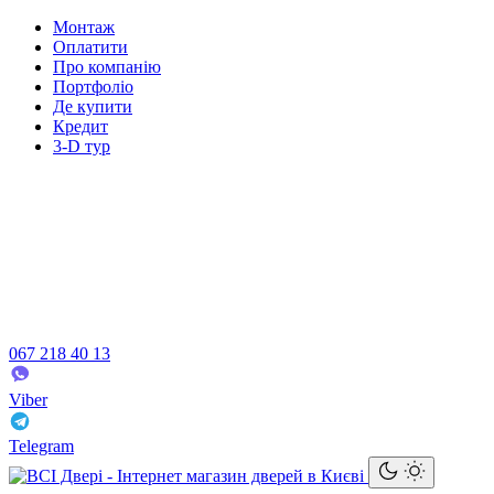
Монтаж
Оплатити
Про компанію
Портфоліо
Де купити
Кредит
3-D тур
067 218 40 13
Viber
Telegram