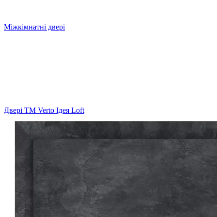
Міжкімнатні двері
Двері ТМ Verto Ідея Loft