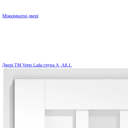
Міжкімнатні двері
Двері ТМ Verto Lada група А, А8.1.