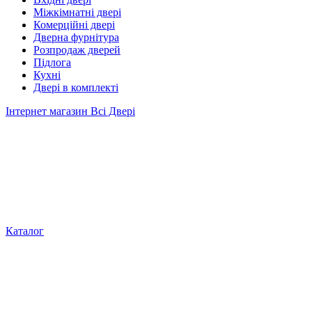
Міжкімнатні двері
Комерційні двері
Дверна фурнітура
Розпродаж дверей
Підлога
Кухні
Двері в комплекті
Інтернет магазин Всі Двері
Каталог