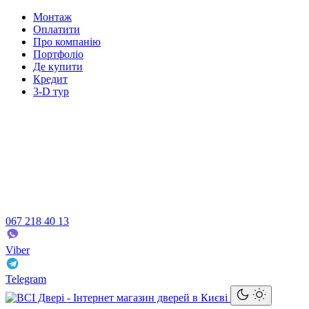
Монтаж
Оплатити
Про компанію
Портфоліо
Де купити
Кредит
3-D тур
067 218 40 13
Viber
Telegram