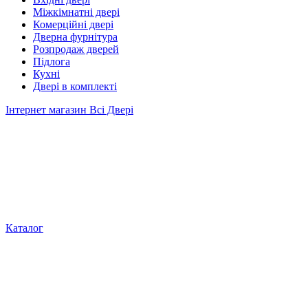
Міжкімнатні двері
Комерційні двері
Дверна фурнітура
Розпродаж дверей
Підлога
Кухні
Двері в комплекті
Інтернет магазин Всі Двері
Каталог