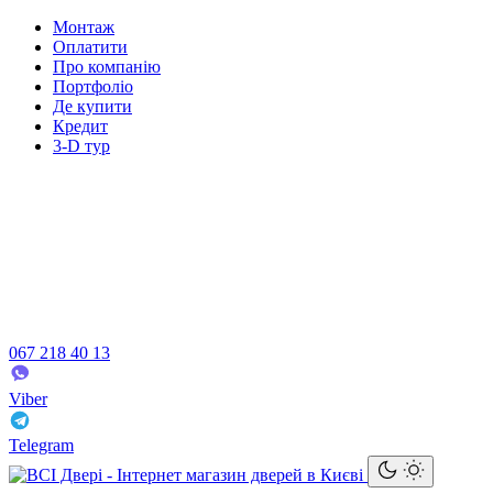
Монтаж
Оплатити
Про компанію
Портфоліо
Де купити
Кредит
3-D тур
067 218 40 13
Viber
Telegram