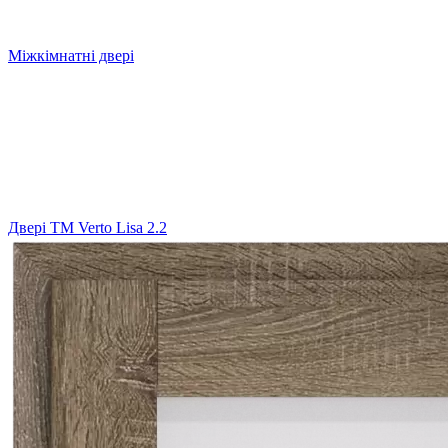
Міжкімнатні двері
Двері ТМ Verto Lisa 2.2