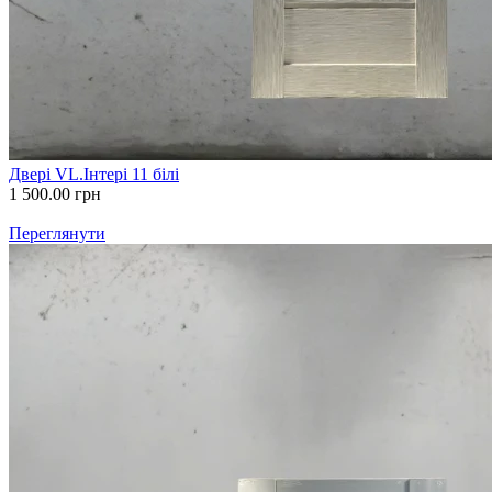
Двері VL.Інтері 11 білі
1 500.00
грн
Переглянути