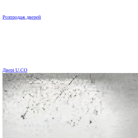
Розпродаж дверей
Двері U.СО