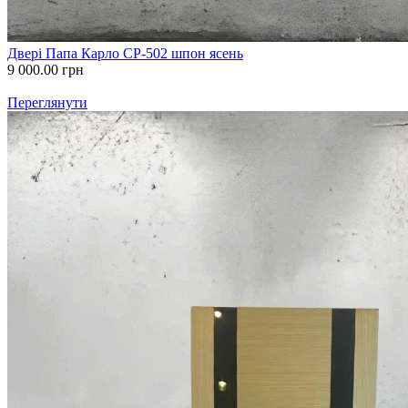
Двері Папа Карло СP-502 шпон ясень
9 000.00
грн
Переглянути