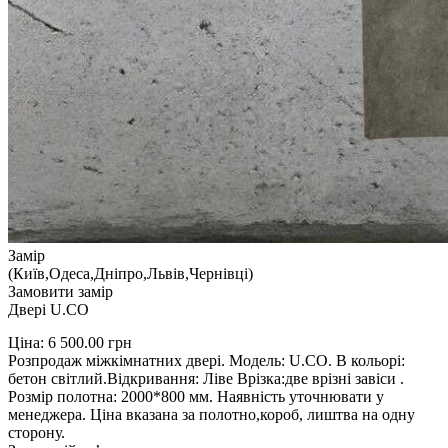
Замір
(Київ,Одеса,Дніпро,Львів,Чернівці)
Замовити замір
Двері U.СО
Ціна:
6 500.00
грн
Розпродаж міжкімнатних двері. Модель: U.СО. В кольорі:
бетон світлий.Відкривання: Ліве Врізка:две врізні завіси .
Розмір полотна: 2000*800 мм. Наявність уточнювати у
менеджера. Ціна вказана за полотно,короб, лиштва на одну
сторону.