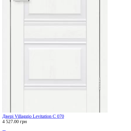
Двері Villaggio Levitation С 070
4 527.00
грн