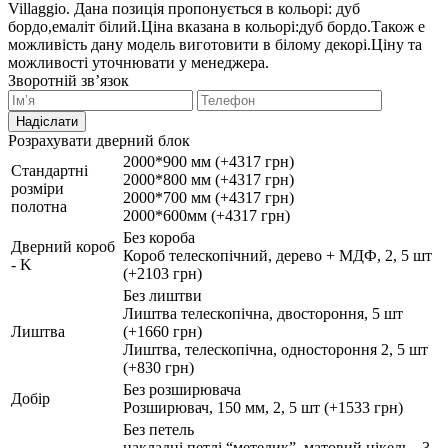
Villaggio. Дана позиція пропонується в кольорі: дуб
бордо,емаліт білий.Ціна вказана в кольорі:дуб бордо.Також е
можливість дану модель виготовити в білому декорі.Ціну та
можливості уточнювати у менеджера.
Зворотній зв’язок
Надіслати
Розрахувати дверний блок
2000*900 мм (+4317 грн)
Стандартні
2000*800 мм (+4317 грн)
розміри
2000*700 мм (+4317 грн)
полотна
2000*600мм (+4317 грн)
Без короба
Дверний короб
Короб телескопічний, дерево + МДФ, 2, 5 шт
- K
(+2103 грн)
Без лиштви
Лиштва телескопічна, двостороння, 5 шт
Лиштва
(+1660 грн)
Лиштва, телескопічна, одностороння 2, 5 шт
(+830 грн)
Без розширювача
Добір
Розширювач, 150 мм, 2, 5 шт (+1533 грн)
Без петель
накладні петлі “метелик”, матовий нікель - 3