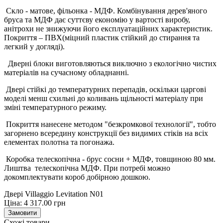
Скло - матове, фільонка - МДФ. Комбінування дерев'яного
бруса та МДФ дає суттєву економію у вартості виробу,
анітрохи не знижуючи його експлуатаційних характеристик.
Покриття – ПВХ(міцний пластик стійкий до стирання та
легкий у догляді).
Дверні блоки виготовляються виключно з екологічно чистих
матеріалів на сучасному обладнанні.
Двері стійкі до температурних перепадів, оскільки царгові
моделі менш схильні до коливань щільності матеріалу при
зміні температурного режиму.
Покриття нанесене методом "безкромкової технології", тобто
загорнено всередину конструкції без видимих стіків на всіх
елементах полотна та погонажа.
Коробка телескопічна - брус сосни + МДФ, товщиною 80 мм.
Лиштва телескопічна МДФ. При потребі можно
докомплектувати короб добірною дошкою.
Двері Villaggio Levitation N01
Ціна:
4 317.00
грн
Замовити
Схожі товари