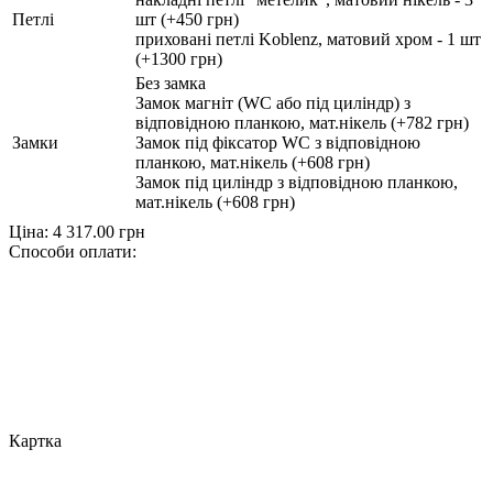
Петлі
шт (+450 грн)
приховані петлі Koblenz, матовий хром - 1 шт
(+1300 грн)
Без замка
Замок магніт (WC або під циліндр) з
відповідною планкою, мат.нікель (+782 грн)
Замки
Замок під фіксатор WC з відповідною
планкою, мат.нікель (+608 грн)
Замок під циліндр з відповідною планкою,
мат.нікель (+608 грн)
Ціна:
4 317.00
грн
Способи оплати:
Картка