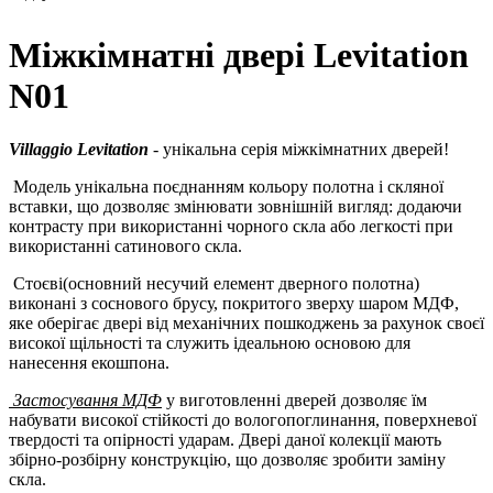
Міжкімнатні двері Levitation
N01
Villaggio Levitation
- унікальна серія міжкімнатних дверей!
Модель унікальна поєднанням кольору полотна і скляної
вставки, що дозволяє змінювати зовнішній вигляд: додаючи
контрасту при використанні чорного скла або легкості при
використанні сатинового скла.
Стоєві(основний несучий елемент дверного полотна)
виконані з соснового брусу, покритого зверху шаром МДФ,
яке оберігає двері від механічних пошкоджень за рахунок своєї
високої щільності та служить ідеальною основою для
нанесення екошпона.
Застосування МДФ
у виготовленні дверей дозволяє їм
набувати високої стійкості до вологопоглинання, поверхневої
твердості та опірності ударам. Двері даної колекції мають
збірно-розбірну конструкцію, що дозволяє зробити заміну
скла.