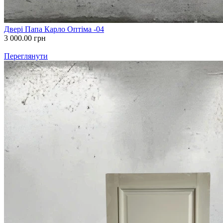
Двері Папа Карло Оптіма -04
3 000.00
грн
Переглянути