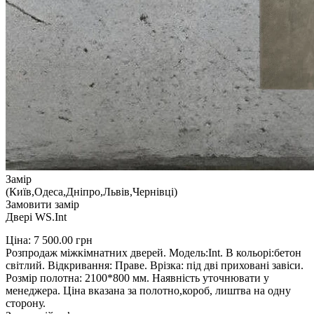
Замір
(Київ,Одеса,Дніпро,Львів,Чернівці)
Замовити замір
Двері WS.Int
Ціна:
7 500.00
грн
Розпродаж міжкімнатних дверей. Модель:Int. В кольорі:бетон
світлий. Відкривання: Праве. Врізка: під дві приховані завіси.
Розмір полотна: 2100*800 мм. Наявність уточнювати у
менеджера. Ціна вказана за полотно,короб, лиштва на одну
сторону.