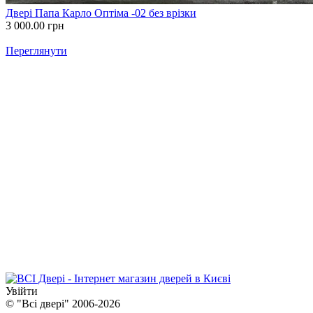
Двері Папа Карло Оптіма -02 без врізки
3 000.00
грн
Переглянути
Увійти
© "Всі двері" 2006-2026