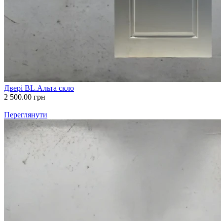
Двері BL.Альта скло
2 500.00
грн
Переглянути