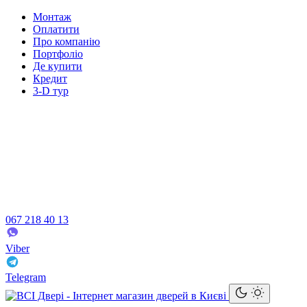
Монтаж
Оплатити
Про компанію
Портфоліо
Де купити
Кредит
3-D тур
067 218 40 13
Viber
Telegram