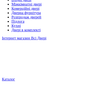
Міжкімнатні двері
Комерційні двері
Дверна фурнітура
Розпродаж дверей
Підлога
Кухні
Двері в комплекті
Інтернет магазин Всі Двері
Каталог