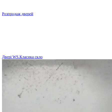
Розпродаж дверей
Двері WS.Класика скло