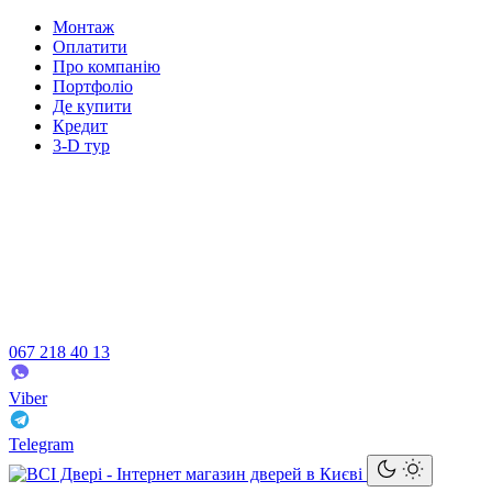
Монтаж
Оплатити
Про компанію
Портфоліо
Де купити
Кредит
3-D тур
067 218 40 13
Viber
Telegram