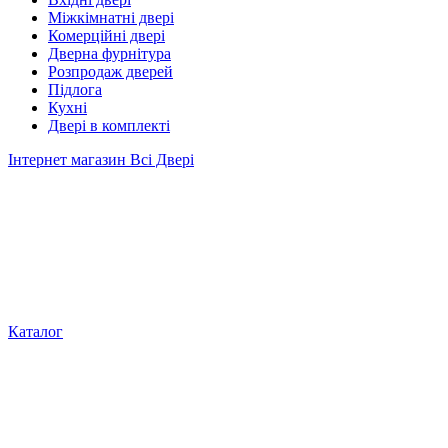
Міжкімнатні двері
Комерційні двері
Дверна фурнітура
Розпродаж дверей
Підлога
Кухні
Двері в комплекті
Інтернет магазин Всі Двері
Каталог