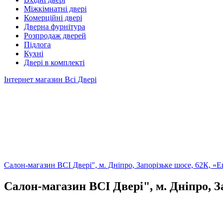
Міжкімнатні двері
Комерційні двері
Дверна фурнітура
Розпродаж дверей
Підлога
Кухні
Двері в комплекті
Інтернет магазин Всі Двері
Салон-магазин ВСІ Двері", м. Дніпро, Запорізьке шосе, 62К, «Е
Салон-магазин ВСІ Двері", м. Дніпро, З