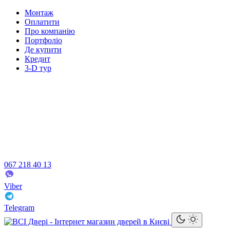
Монтаж
Оплатити
Про компанію
Портфоліо
Де купити
Кредит
3-D тур
067 218 40 13
Viber
Telegram