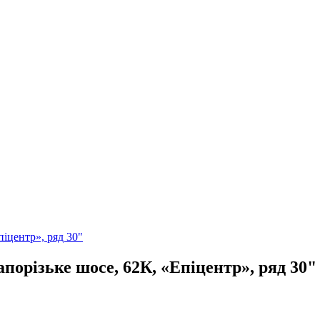
піцентр», ряд 30"
апорізьке шосе, 62К, «Епіцентр», ряд 30"