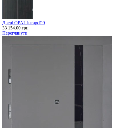
Двері OPAL інтарсії 9
33 154.00
грн
Переглянути