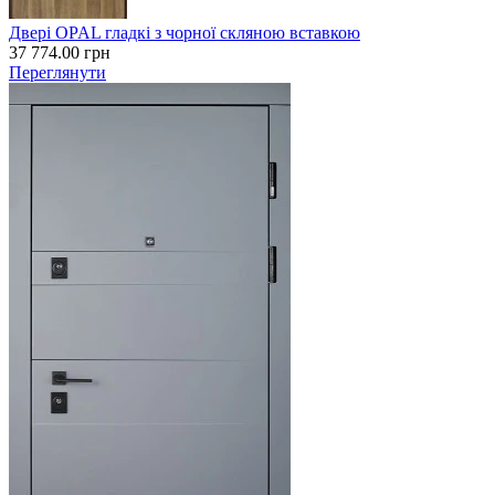
Двері OPAL гладкі з чорної скляною вставкою
37 774.00
грн
Переглянути