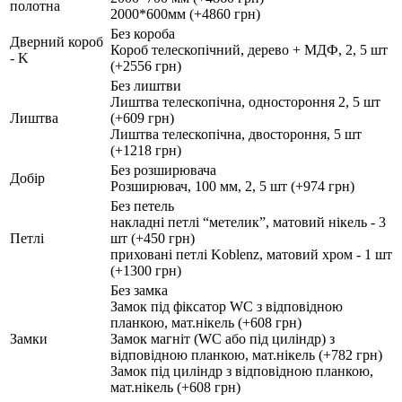
полотна
2000*600мм (+4860 грн)
Без короба
Дверний короб
Короб телескопічний, дерево + МДФ, 2, 5 шт
- K
(+2556 грн)
Без лиштви
Лиштва телескопічна, одностороння 2, 5 шт
Лиштва
(+609 грн)
Лиштва телескопічна, двостороння, 5 шт
(+1218 грн)
Без розширювача
Добір
Розширювач, 100 мм, 2, 5 шт (+974 грн)
Без петель
накладні петлі “метелик”, матовий нікель - 3
Петлі
шт (+450 грн)
приховані петлі Koblenz, матовий хром - 1 шт
(+1300 грн)
Без замка
Замок під фіксатор WC з відповідною
планкою, мат.нікель (+608 грн)
Замки
Замок магніт (WC або під циліндр) з
відповідною планкою, мат.нікель (+782 грн)
Замок під циліндр з відповідною планкою,
мат.нікель (+608 грн)