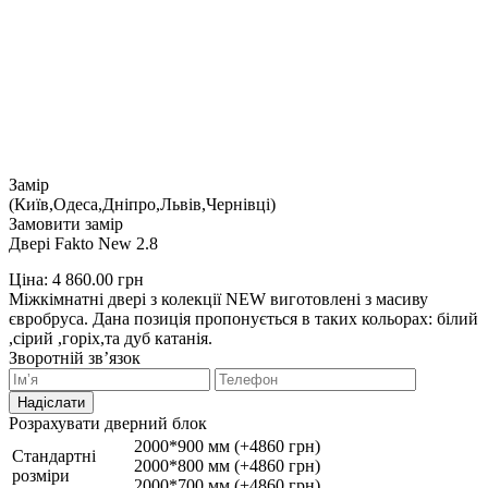
Замір
(Київ,Одеса,Дніпро,Львів,Чернівці)
Замовити замір
Двері Fakto New 2.8
Ціна:
4 860.00
грн
Міжкімнатні двері з колекції NEW виготовлені з масиву
євробруса. Дана позиція пропонується в таких кольорах: білий
,сірий ,горіх,та дуб катанія.
Зворотній зв’язок
Надіслати
Розрахувати дверний блок
2000*900 мм (+4860 грн)
Стандартні
2000*800 мм (+4860 грн)
розміри
2000*700 мм (+4860 грн)