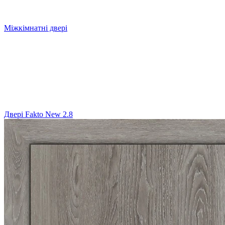
Міжкімнатні двері
Двері Fakto New 2.8