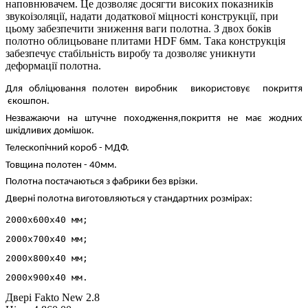
наповнювачем. Це дозволяє досягти високих показників
звукоізоляції, надати додаткової міцності конструкції, при
цьому забезпечити зниження ваги полотна. З двох боків
полотно облицьоване плитами HDF 6мм. Така конструкція
забезпечує стабільність виробу та дозволяє уникнути
деформації полотна.
Для обліцювання полотен виробник використовує покриття
єкошпон.
Незважаючи на штучне походження,покриття не має жодних
шкідливих домішок.
Телескопічний короб - МДФ.
Товщина полотен - 40мм.
Полотна постачаються з фабрики без врізки.
Дверні полотна виготовляються у стандартних розмірах:
2000х600х40 мм;
2000х700х40 мм;
2000х800х40 мм;
2000х900х40 мм.
Двері Fakto New 2.8