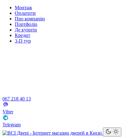
Монтаж
Оплатити
Про компанію
Портфоліо
Де купити
Кредит
3-D тур
067 218 40 13
Viber
Telegram