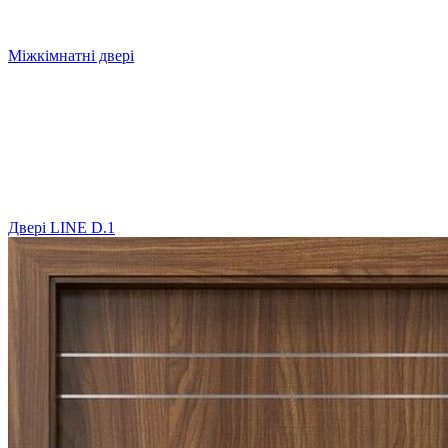
Міжкімнатні двері
Двері LINE D.1