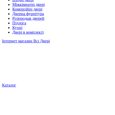
Міжкімнатні двері
Комерційні двері
Дверна фурнітура
Розпродаж дверей
Підлога
Кухні
Двері в комплекті
Інтернет магазин Всі Двері
Каталог