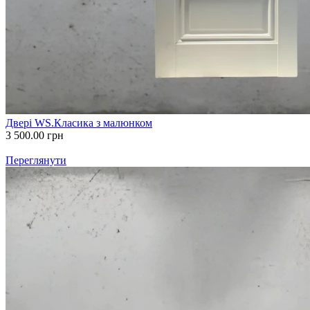
Двері WS.Класика з малюнком
3 500.00
грн
Переглянути