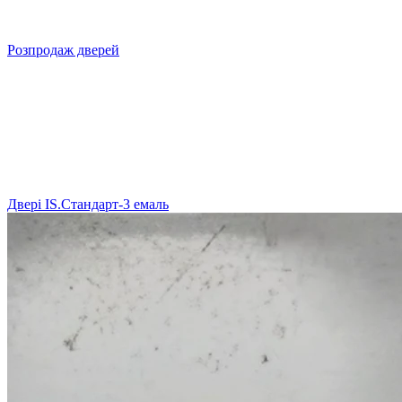
Розпродаж дверей
Двері IS.Стандарт-3 емаль