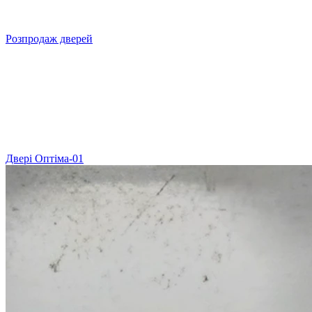
Розпродаж дверей
Двері Оптіма-01