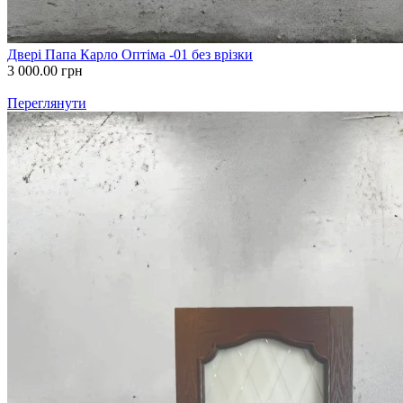
Двері Папа Карло Оптіма -01 без врізки
3 000.00
грн
Переглянути