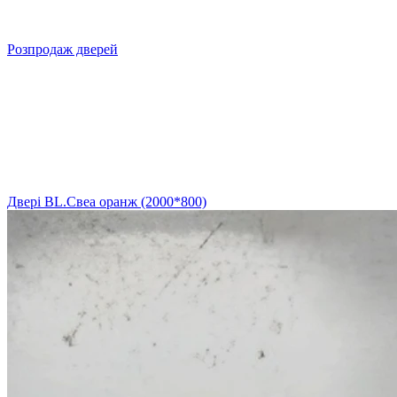
Розпродаж дверей
Двері BL.Свеа оранж (2000*800)