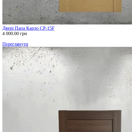
Двері Папа Карло СР-15F
4 000.00
грн
Переглянути