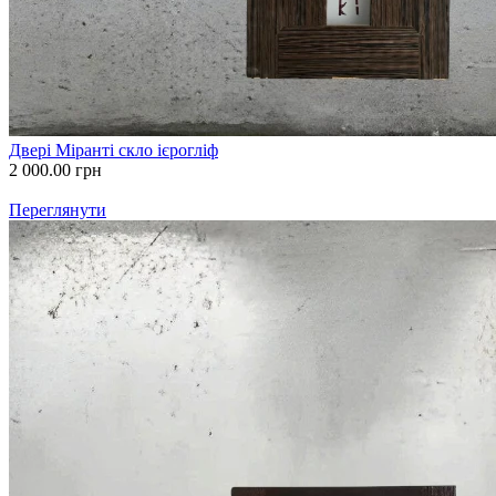
Двері Міранті скло ієрогліф
2 000.00
грн
Переглянути