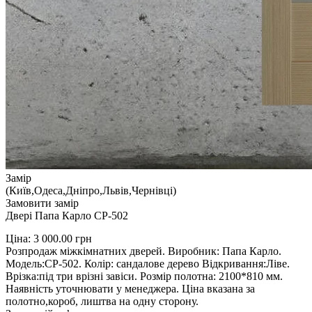
Замір
(Київ,Одеса,Дніпро,Львів,Чернівці)
Замовити замір
Двері Папа Карло СP-502
Ціна:
3 000.00
грн
Розпродаж міжкімнатних дверей. Виробник: Папа Карло.
Модель:СP-502. Колір: сандалове дерево Відкривання:Ліве.
Врізка:під три врізні завіси. Розмір полотна: 2100*810 мм.
Наявність уточнювати у менеджера. Ціна вказана за
полотно,короб, лиштва на одну сторону.