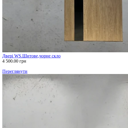
Двері WS.Щитове,чорне скло
4 500.00
грн
Переглянути