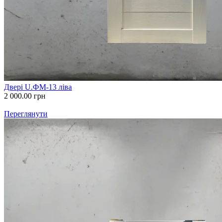
Двері U.ФМ-13 ліва
2 000.00
грн
Переглянути