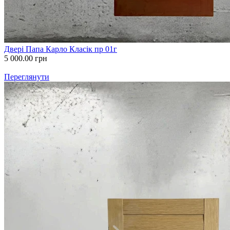
Двері Папа Карло Клаcік пр 01г
5 000.00
грн
Переглянути