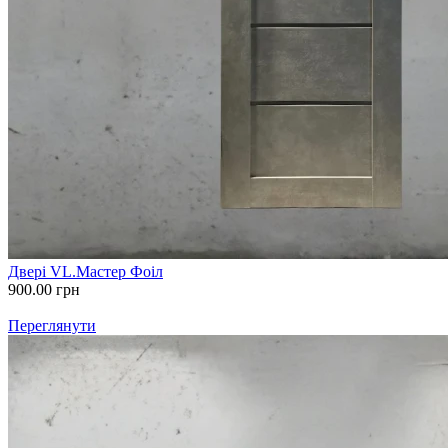
Двері VL.Мастер Фоіл
900.00
грн
Переглянути