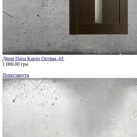
Двері Папа Карло Оптіма -01
1 000.00
грн
Переглянути