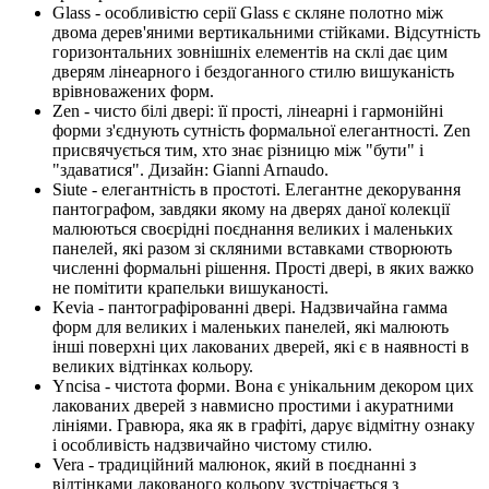
Glass - особливістю серії Glass є скляне полотно між
двома дерев'яними вертикальними стійками. Відсутність
горизонтальних зовнішніх елементів на склі дає цим
дверям лінеарного і бездоганного стилю вишуканість
врівноважених форм.
Zen - чисто білі двері: її прості, лінеарні і гармонійні
форми з'єднують сутність формальної елегантності. Zen
присвячується тим, хто знає різницю між "бути" і
"здаватися". Дизайн: Gianni Arnaudo.
Siute - елегантність в простоті. Елегантне декорування
пантографом, завдяки якому на дверях даної колекції
малюються своєрідні поєднання великих і маленьких
панелей, які разом зі скляними вставками створюють
численні формальні рішення. Прості двері, в яких важко
не помітити крапельки вишуканості.
Kevia - пантографірованні двері. Надзвичайна гамма
форм для великих і маленьких панелей, які малюють
інші поверхні цих лакованих дверей, які є в наявності в
великих відтінках кольору.
Yncisa - чистота форми. Вона є унікальним декором цих
лакованих дверей з навмисно простими і акуратними
лініями. Гравюра, яка як в графіті, дарує відмітну ознаку
і особливість надзвичайно чистому стилю.
Vera - традиційний малюнок, який в поєднанні з
відтінками лакованого кольору зустрічається з