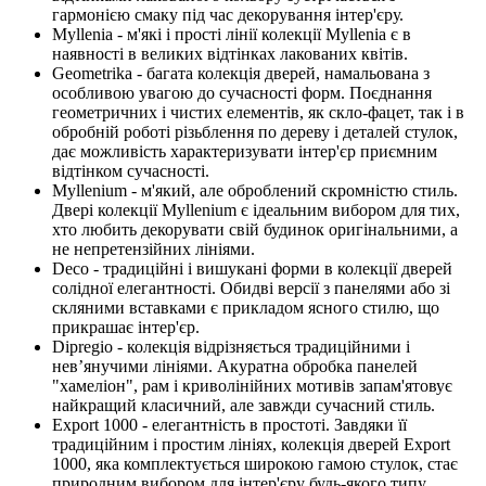
гармонією смаку під час декорування інтер'єру.
Myllenia - м'які і прості лінії колекції Myllenia є в
наявності в великих відтінках лакованих квітів.
Geometrika - багата колекція дверей, намальована з
особливою увагою до сучасності форм. Поєднання
геометричних і чистих елементів, як скло-фацет, так і в
обробній роботі різьблення по дереву і деталей стулок,
дає можливість характеризувати інтер'єр приємним
відтінком сучасності.
Myllenium - м'який, але оброблений скромністю стиль.
Двері колекції Myllenium є ідеальним вибором для тих,
хто любить декорувати свій будинок оригінальними, а
не непретензійних лініями.
Deco - традиційні і вишукані форми в колекції дверей
солідної елегантності. Обидві версії з панелями або зі
скляними вставками є прикладом ясного стилю, що
прикрашає інтер'єр.
Dipregio - колекція відрізняється традиційними і
нев’янучими лініями. Акуратна обробка панелей
"хамеліон", рам і криволінійних мотивів запам'ятовує
найкращий класичний, але завжди сучасний стиль.
Export 1000 - елегантність в простоті. Завдяки її
традиційним і простим лініях, колекція дверей Export
1000, яка комплектується широкою гамою стулок, стає
природним вибором для інтер'єру будь-якого типу.