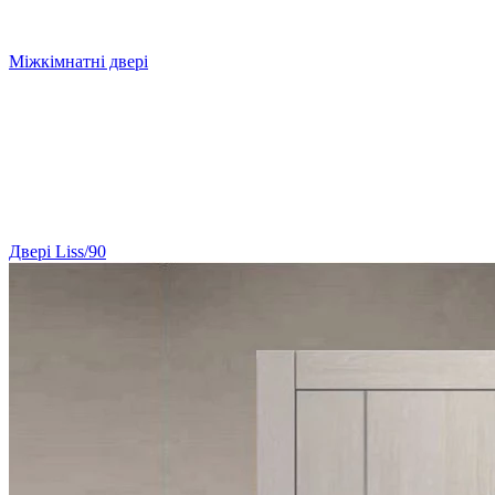
Міжкімнатні двері
Двері Liss/90