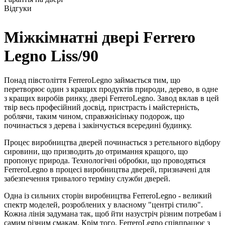
Відгуки
Міжкімнатні двері Ferrero
Legno Liss/90
Понад півстоліття FerreroLegno займається тим, що
перетворює один з кращих продуктів природи, дерево, в одне
з кращих виробів ринку, двері FerreroLegno. Завод вклав в цей
твір весь професійний досвід, пристрасть і майстерність,
роблячи, таким чином, справжнісіньку подорож, що
починається з дерева і закінчується всередині будинку.
Процес виробництва дверей починається з ретельного відбору
сировини, що призводить до отримання кращого, що
пропонує природа. Технологічні обробки, що проводяться
FerreroLegno в процесі виробництва дверей, призначені для
забезпечення тривалого терміну служби дверей.
Одна із сильних сторін виробництва FerreroLegno - великий
спектр моделей, розроблених у власному "центрі стилю".
Кожна лінія задумана так, щоб йти назустріч різним потребам і
самим різним смакам. Крім того, FerreroLegno співпрацює з