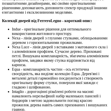
позаштатними дизайнерами, які своїми оригінальними
рішеннями допомагають доповнити спектр продукції іншими
елегантними і ексклюзивними моделями.
Колекції дверей від FerreroLegno - короткий опис:
Indue - оригінальне рішення для оптимального
використання житлового простору.
Nexa - лінія дверей з глухими стулками, облицьованими
деревом з горизонтальними прожилками.
Nexa Luce - лінія дверей з вставками з матованого скла і
з алюмінієвим профілем. Сучасне дерево. Приховані
петлі. Вишукана компланарність, збагачена алюмінієвим
профілем, завдяки якому стулка відрізняється від
карниза.
Equa - компланарність частин - ось естетична
своєрідність, яка виділяє колекцію Equa. Дерев'яні і
металеві деталі гармонійно поєднуються і створюють
оригінальну форму стулки, поверхня якої завжди є
гладкою і шліфованою.
Intaglio - дорогоцінні різьблені роботи на масиві
намалюють нерельєфний набір маленьких панелей і
бордюрів з метою задовольнити погляд красою
прожилок дерева навіть самих прихованих і вишуканих
гравюр.