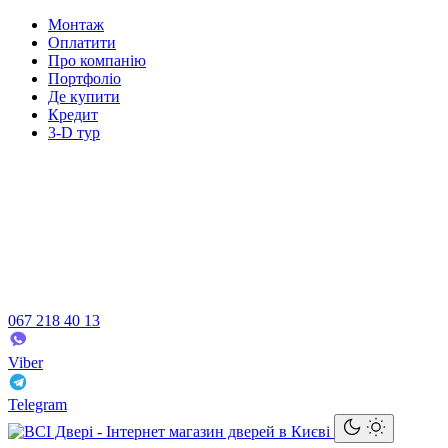
Монтаж
Оплатити
Про компанію
Портфоліо
Де купити
Кредит
3-D тур
067 218 40 13
Viber
Telegram