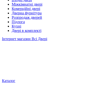
Міжкімнатні двері
Комерційні двері
Дверна фурнітура
Розпродаж дверей
Підлога
Кухні
Двері в комплекті
Інтернет магазин Всі Двері
Каталог