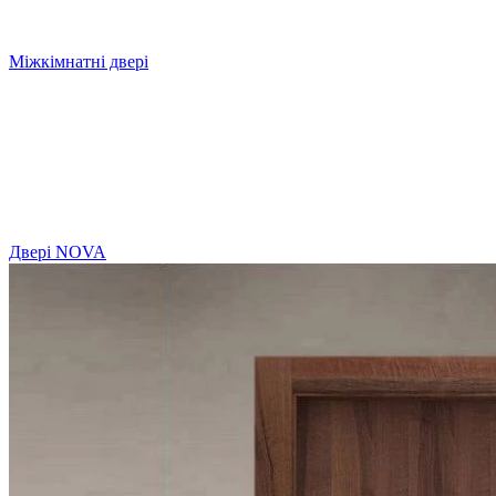
Міжкімнатні двері
Двері NOVA