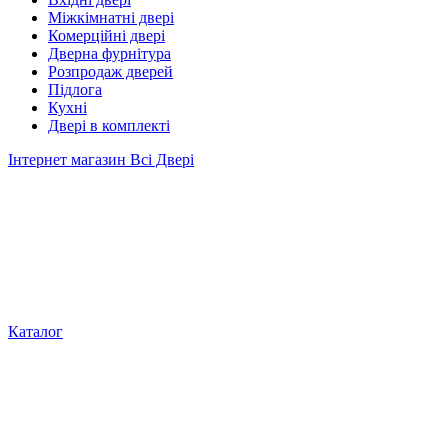
Міжкімнатні двері
Комерційні двері
Дверна фурнітура
Розпродаж дверей
Підлога
Кухні
Двері в комплекті
Інтернет магазин Всі Двері
Каталог