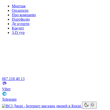
Монтаж
Оплатити
Про компанію
Портфоліо
Де купити
Кредит
3-D тур
067 218 40 13
Viber
Telegram