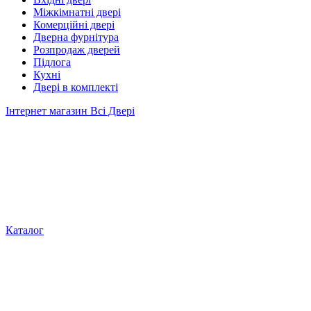
Міжкімнатні двері
Комерційні двері
Дверна фурнітура
Розпродаж дверей
Підлога
Кухні
Двері в комплекті
Інтернет магазин Всі Двері
Каталог