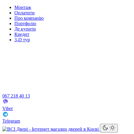
Монтаж
Оплатити
Про компанію
Портфоліо
Де купити
Кредит
3-D тур
067 218 40 13
Viber
Telegram