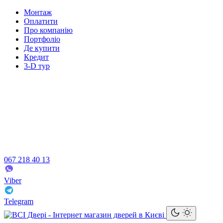
Монтаж
Оплатити
Про компанію
Портфоліо
Де купити
Кредит
3-D тур
067 218 40 13
Viber
Telegram