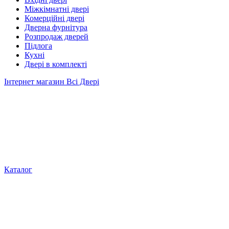
Міжкімнатні двері
Комерційні двері
Дверна фурнітура
Розпродаж дверей
Підлога
Кухні
Двері в комплекті
Інтернет магазин Всі Двері
Каталог