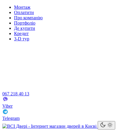
Монтаж
Оплатити
Про компанію
Портфоліо
Де купити
Кредит
3-D тур
067 218 40 13
Viber
Telegram