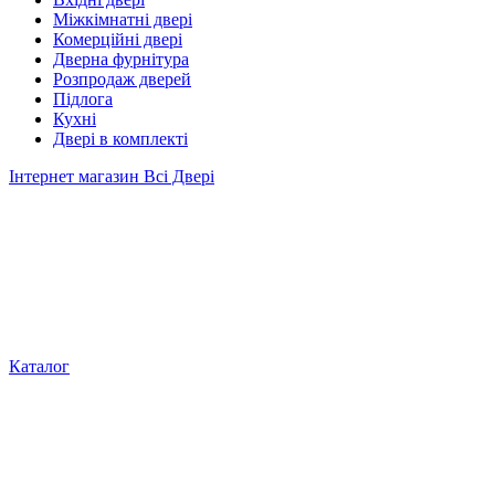
Міжкімнатні двері
Комерційні двері
Дверна фурнітура
Розпродаж дверей
Підлога
Кухні
Двері в комплекті
Інтернет магазин Всі Двері
Каталог